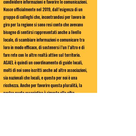
condividere informazioni e favorire le comunicazioni.
Nasce ufficialmente nel 2019, dall’esigenza di un
gruppo di colleghi che, incontrandosi per lavoro in
giro per la regione si sono resi conto che avevano
bisogno di sentirsi rappresentati anche a livello
locale, di scambiare informazioni e comunicare tra
loro in modo efficace, di sostenersi l’un l’altro e di
fare rete con le altre realtà attive sul territorio.
AGAEL è quindi un coordinamento di guide locali,
molti di noi sono iscritti anche ad altre associazioni,
sia nazionali che locali, e questo per noi è una
ricchezza. Anche per favorire questa pluralità, la
nostra quota associativa è rimasta alla cifra
simbolica di 15€/anno e la copertura assicurativa è
un’opzione aggiuntiva.
L’intento è UNIRE, non dividere, e dare una voce in
più a questo coro fatto di molte anime. Motivo per
cui in questo tempo abbiamo collaborato