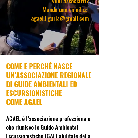
Vuoi associarti?
Manda una email a:
agael.liguria@gmail.com
COME E PERCHÈ NASCE
UN’ASSOCIAZIONE REGIONALE
DI GUIDE AMBIENTALI ED
ESCURSIONISTICHE
COME AGAEL
AGAEL è l’associazione professionale
che riunisce le Guide Ambientali
Escursionistiche (GAE) abilitate della