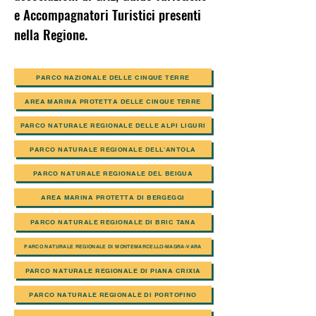
e Accompagnatori Turistici presenti
nella Regione.
PARCO NAZIONALE DELLE CINQUE TERRE
AREA MARINA PROTETTA DELLE CINQUE TERRE
PARCO NATURALE REGIONALE DELLE ALPI LIGURI
PARCO NATURALE REGIONALE DELL'ANTOLA
PARCO NATURALE REGIONALE DEL BEIGUA
AREA MARINA PROTETTA DI BERGEGGI
PARCO NATURALE REGIONALE DI BRIC TANA
PARCO NATURALE REGIONALE DI MONTEMARCELLO-MAGRA-VARA
PARCO NATURALE REGIONALE DI PIANA CRIXIA
PARCO NATURALE REGIONALE DI PORTOFINO