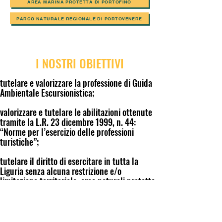
AREA MARINA PROTETTA DI PORTOFINO
PARCO NATURALE REGIONALE DI PORTOVENERE
I NOSTRI OBIETTIVI
tutelare e valorizzare la professione di Guida
Ambientale Escursionistica;
valorizzare e tutelare le abilitazioni ottenute
tramite la L.R. 23 dicembre 1999, n. 44:
“Norme per l’esercizio delle professioni
turistiche”;
tutelare il diritto di esercitare in tutta la
Liguria senza alcuna restrizione e/o
limitazione territoriale, aree naturali protette
comprese;
promuovere una professionalità legata al
territorio ligure;