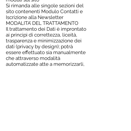
Si rimanda alle singole sezioni del
sito contenenti Modulo Contatti e
Iscrizione alla Newsletter
MODALITA’ DEL TRATTAMENTO
Il trattamento dei Dati è improntato
ai principi di correttezza, liceità,
trasparenza e minimizzazione dei
dati (privacy by design); potrà
essere effettuato sia manualmente
che attraverso modalità
automatizzate atte a memorizzarli,
elaborarli e trasmetterli ed avverrà
mediante misure tecniche e
organizzative adeguate, tenendo
conto dello stato della tecnica e
dei costi di attuazione, a garantire,
fra l’altro, la sicurezza, la
riservatezza, l’integrità, la
disponibilità e la resilienza dei
sistemi e dei servizi, evitando il
rischio di perdita, distruzione,
accesso o divulgazione non